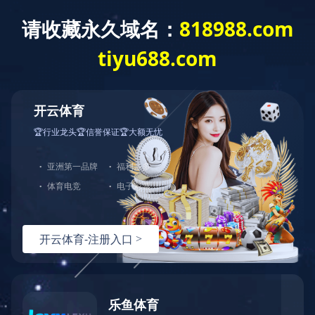
环保公示文件
信息公开-4LZ-0.7(G4).pdf
信息公开-4LZ-1.0A(G4).pdf
信息公开-4LZ-1.5(G4).pdf
瑜欣平瑞第二次公示.pdf
开云手机站官方版入口
|
开云手机客户端
|
九游在线
|
乐鱼web版登录入
口
|
星空官方入口
|
九游网页版
|
星空官方站线登录入口
|
欧宝app登录
入口
|
开云app官方在线入口
|